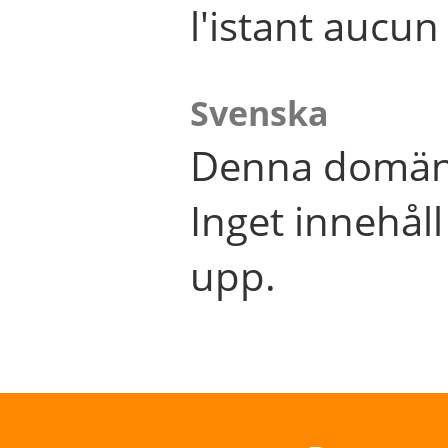
l'istant aucu
Svenska
Denna domän 
Inget innehål
upp.